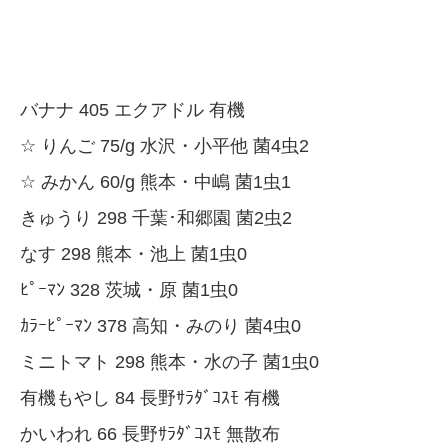
バナナ 405 エクアドル 有機
☆ りんご 75/g 水沢・小平他 菌4虫2
☆ みかん 60/g 熊本・中嶋 菌1虫1
きゅうり 298 千葉･和郷園 菌2虫2
なす 298 熊本・池上 菌1虫0
ﾋﾟｰﾏﾝ 328 茨城・原 菌1虫0
ｶﾗｰﾋﾟｰﾏﾝ 378 高知・みのり 菌4虫0
ミニトマト 298 熊本・水の子 菌1虫0
有機もやし 84 長野ｻﾗﾀﾞｺｽﾓ 有機
かいわれ 66 長野ｻﾗﾀﾞｺｽﾓ 無散布