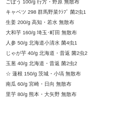
ごぼう 100/g 行方・野原 無散布
キャベツ 298 群馬野菜ｸﾗﾌﾞ 菌2虫1
生姜 200/g 高知・若水 無散布
大和芋 160/g 埼玉･町田 無散布
人参 50/g 北海道小清水 菌4虫1
じゃが芋 40/g 北海道・昔返 菌2虫2
玉葱 40/g 北海道・昔返 菌2虫2
☆ 蓮根 150/g 茨城・小塙 無散布
南瓜 60/g 宮崎・日向 無散布
里芋 80/g 熊本・大矢野 無散布