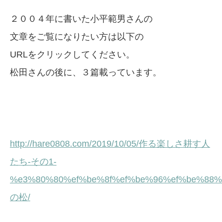
２００４年に書いた小平範男さんの
文章をご覧になりたい方は以下の
URLをクリックしてください。
松田さんの後に、３篇載っています。
http://hare0808.com/2019/10/05/作る楽しさ耕す人
たち-その1-
%e3%80%80%ef%be%8f%ef%be%96%ef%be%88%
の松/