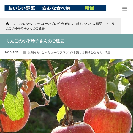
Home
お知らせ
,
しゃちょーのブログ
,
作る楽しさ耕すひとたち
,
晴屋
り
んごの小平玲子さんのご逝去
りんごの小平玲子さんのご逝去
2020/4/25
お知らせ
,
しゃちょーのブログ
,
作る楽しさ耕すひとたち
,
晴屋