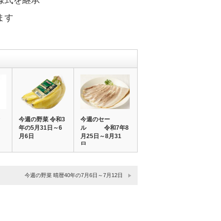
様式を継承
ます
今週の野菜 令和3
今週のセー
日
年の5月31日～6
ル 令和7年8
月6日
月25日～8月31
日
今週の野菜 晴暦40年の7月6日～7月12日