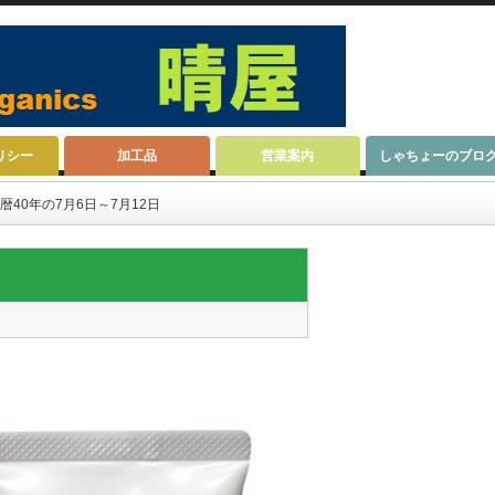
リシー
加工品
営業案内
しゃちょーのブロ
暦40年の7月6日～7月12日