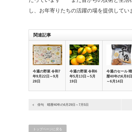
だっています また昔からの技術と生活
し、お年寄りたちの活躍の場を提供してい
関連記事
今週の野菜 令和7
今週の野菜 令和6
今週のセール 晴
年9月22日～9月
年5月13日～5月
暦40年の6月8
28日
19日
～6月14日
俳句 晴暦40年の6月29日～7月5日
トップページに戻る