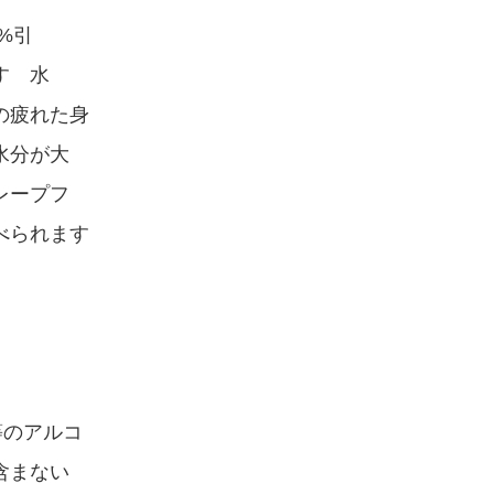
%引
す 水
の疲れた身
水分が大
レープフ
べられます
等のアルコ
含まない