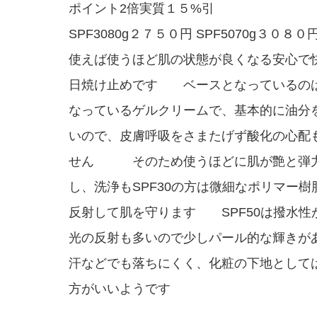
ポイント2倍実質１５%引
SPF3080g２７５０円 SPF5070g３０８０
使えば使うほど肌の状態が良くなる安心で
日焼け止めです ベースとなっているの
なっているゲルクリームで、基本的に油分
いので、皮膚呼吸をさまたげず酸化の心配
せん そのため使うほどに肌が艶と弾
し、洗浄もSPF30の方は微細なポリマー樹
反射して肌を守ります SPF50は撥水
光の反射も多いので少しパール的な輝きが
汗などでも落ちにくく、化粧の下地として
方がいいようです