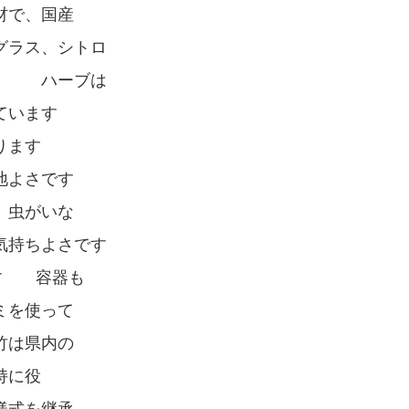
材で、国産
グラス、シトロ
使用 ハーブは
ています
ります
地よさです
、虫がいな
気持ちよさです
ます 容器も
ミを使って
竹は県内の
持に役