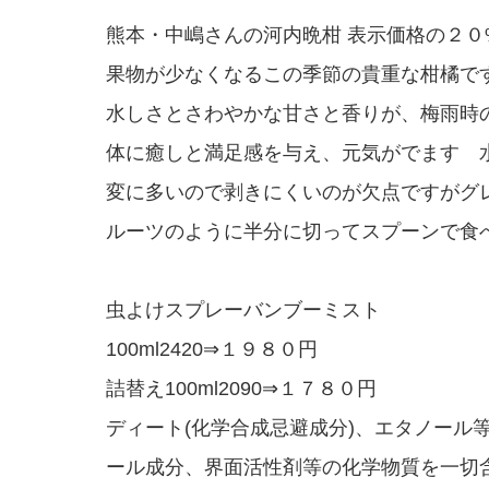
熊本・中嶋さんの河内晩柑 表示価格の２０
果物が少なくなるこの季節の貴重な柑橘で
水しさとさわやかな甘さと香りが、梅雨時
体に癒しと満足感を与え、元気がでます 
変に多いので剥きにくいのが欠点ですがグ
ルーツのように半分に切ってスプーンで食
虫よけスプレーバンブーミスト
100ml2420⇒１９８０円
詰替え100ml2090⇒１７８０円
ディート(化学合成忌避成分)、エタノール
ール成分、界面活性剤等の化学物質を一切