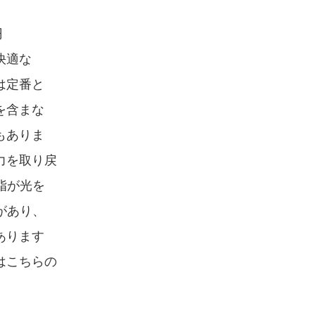
円
快適な
は定番と
を含まな
もありま
力を取り戻
脂が光を
性があり、
あります
はこちらの