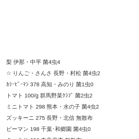
梨 伊那・中平 菌4虫4
☆ りんご・さんさ 長野・村松 菌4虫2
ｶﾗｰﾋﾟｰﾏﾝ 378 高知・みのり 菌1虫0
トマト 100/g 群馬野菜ｸﾗﾌﾞ 菌2虫2
ミニトマト 298 熊本・水の子 菌4虫2
ズッキーニ 275 長野・北信 無散布
ピーマン 198 千葉･和郷園 菌4虫0