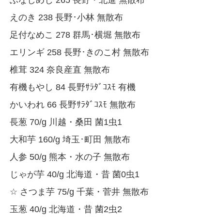
ぶなしめじ 265 長野・北進 無散布
えのき 238 長野･小林 無散布
足付なめこ 278 群馬･横堀 無散布
エリンギ 258 長野･きのこ村 無散布
椎茸 324 奈良産直 無散布
有機もやし 84 長野ｻﾗﾀﾞｺｽﾓ 有機
かいわれ 66 長野ｻﾗﾀﾞｺｽﾓ 無散布
長葱 70/g 川越・桑田 菌1虫1
大和芋 160/g 埼玉･町田 無散布
人参 50/g 熊本・水の子 無散布
じゃが芋 40/g 北海道・昔 菌0虫1
☆ さつま芋 75/g 千葉・菅井 無散布
玉葱 40/g 北海道・昔 菌2虫2