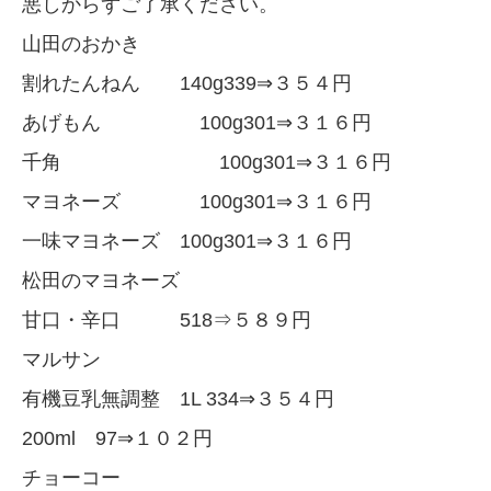
悪しからずご了承ください。
山田のおかき
割れたんねん 140g339⇒３５４円
あげもん 100g301⇒３１６円
千角 100g301⇒３１６円
マヨネーズ 100g301⇒３１６円
一味マヨネーズ 100g301⇒３１６円
松田のマヨネーズ
甘口・辛口 518⇒５８９円
マルサン
有機豆乳無調整 1L 334⇒３５４円
200ml 97⇒１０２円
チョーコー