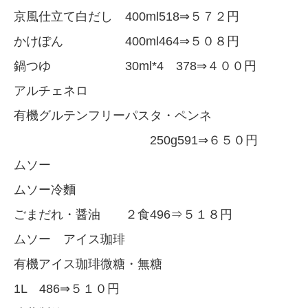
京風仕立て白だし 400ml518⇒５７２円
かけぽん 400ml464⇒５０８円
鍋つゆ 30ml*4 378⇒４００円
アルチェネロ
有機グルテンフリーパスタ・ペンネ
250g591⇒６５０円
ムソー
ムソー冷麵
ごまだれ・醤油 ２食496⇒５１８円
ムソー アイス珈琲
有機アイス珈琲微糖・無糖
1L 486⇒５１０円