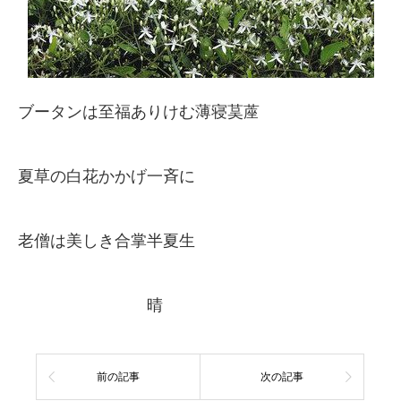
ブータンは至福ありけむ薄寝茣蓙
夏草の白花かかげ一斉に
老僧は美しき合掌半夏生
晴
前の記事
次の記事