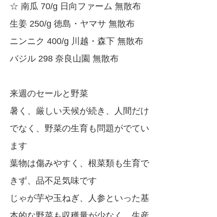
☆ 南瓜 70/g 日向ファーム 無散布
生姜 250/g 徳島・ヤマサ 無散布
ニンニク 400/g 川越・森下 無散布
バジル 298 奈良山園 無散布
来週のセールと野菜
暑く、厳しい天候が続き、人間だけ
でなく、野菜の生育も問題がでてい
ます
葉物は傷みやすく、根菜類も生育で
きず、品不足気味です
じゃが芋や玉ねぎ、人参といった基
本的な野菜も収穫量が少なく、生産