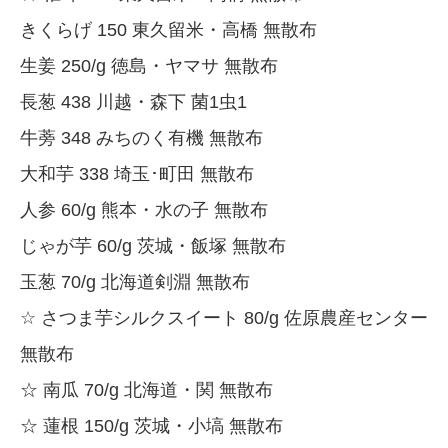
きくらげ 150 東久留米・高橋 無散布
生姜 250/g 徳島・ヤマサ 無散布
長葱 438 川越・森下 菌1虫1
牛蒡 348 みちのく有機 無散布
大和芋 338 埼玉･町田 無散布
人参 60/g 熊本・水の子 無散布
じゃが芋 60/g 茨城・飯塚 無散布
玉葱 70/g 北海道剣淵 無散布
☆ さつま芋シルクスイート 80/g 佐原農産センター
無散布
☆ 南瓜 70/g 北海道・関 無散布
☆ 蓮根 150/g 茨城・小塙 無散布