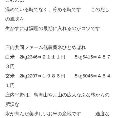
こむのは
温めている時でなく、冷める時です このだし
の風味を
生かすには調理の最期に入れるのがコツです
庄内共同ファーム低農薬米ひとめぼれ
白米 2kg2346⇒２１１１円 5kg5415⇒４８７
３円
玄米 2kg2207⇒１９８６円 5kg5046⇒４５４
１円
庄内平野は、鳥海山や月山の広大なぶな林からの
肥沃な
水が育んだ美味しいお米の産地です 適度な