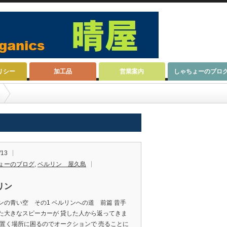
リシー
加工品
営業案内
しゃちょーのブロ
/13
ょーのブログ
,
ベルリン 屋久島
リン
ンの青い空 その1 ベルリンへの道 前篇 昔手
た大きなスピーカーが 貸した人から返ってきま
 置く場所に困るのでオークションで 売ることに