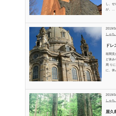
し、せ
が、…
2019/3
しゃち
ドレ
垣間見
ど休み
周 り
に、休
2019/3
しゃち
屋久