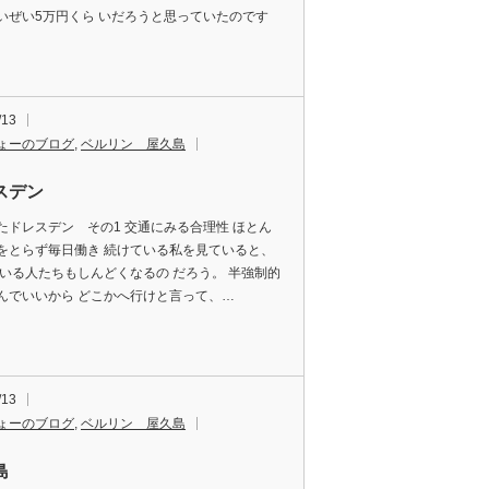
いぜい5万円くら いだろうと思っていたのです
/13
ょーのブログ
,
ベルリン 屋久島
スデン
たドレスデン その1 交通にみる合理性 ほとん
をとらず毎日働き 続けている私を見ていると、
にいる人たちもしんどくなるの だろう。 半強制的
んでいいから どこかへ行けと言って、…
/13
ょーのブログ
,
ベルリン 屋久島
島