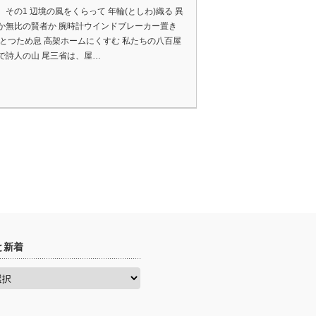
 その1 辺境の風をくらって 年輪(としわ)織る 異
か無比の賢者か 腕時計ウインドブレーカー置き
ひとつため息 高架ホームにくすむ 私たちの八百屋
で詩人の山 尾三省は、屋…
と新着