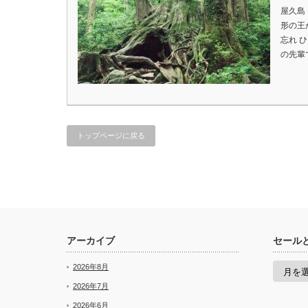
屋久島
形の王
忘れ 
の先輩
トップページに戻る
アーカイブ
セール
セ
2026年8月
ー
ル
2026年7月
と
2026年6月
新