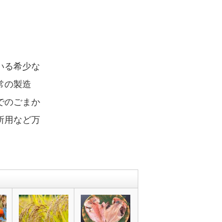
いる希少な
常の製造
でのごまか
所用など万