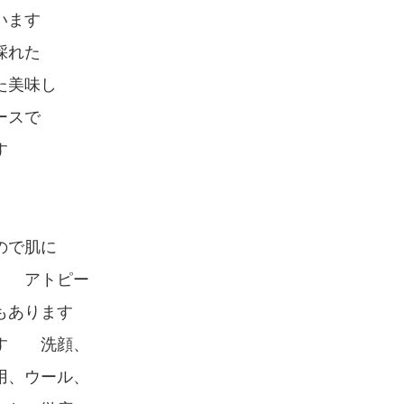
います
採れた
た美味し
ースで
す
ので肌に
す アトピー
もあります
ます 洗顔、
用、ウール、