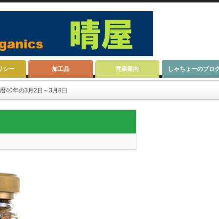
リシー
加工品
営業案内
しゃちょーのブロ
暦40年の3月2日～3月8日