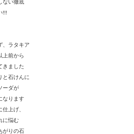
しない徹底
!!
ず、ラタキア
以上前から
てきました
りと石けんに
ソーダが
になります
に仕上げ、
れに悩む
あがりの石