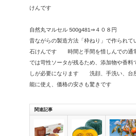
けんです
自然丸マルセル 500g481⇒４０８円
昔ながらの製造方法「枠ねり」で作られて
石けんです 時間と手間を惜しんでの通
では苛性ソータが残るため、添加物や香料
しが必要になります 洗顔、手洗い、台
能に使え、価格の安さも驚きです
関連記事