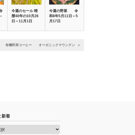
令
今週のセール 晴
今週の野菜 令
～
暦40年の10月26
和8年5月11日～5
日～11月1日
月17日
有機即席コーヒー オーガニックマウンテン
と新着