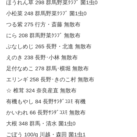
ほうれん草 298 群馬野菜ｸﾗﾌﾞ 菌1虫0
小松菜 248 群馬野菜ｸﾗﾌﾞ 菌1虫0
つる紫 275 行方・斎藤 無散布
にら 208 群馬野菜ｸﾗﾌﾞ 無散布
ぶなしめじ 265 長野・北進 無散布
えのき 238 長野･小林 無散布
足付なめこ 278 群馬･横堀 無散布
エリンギ 258 長野･きのこ村 無散布
☆ 椎茸 324 奈良産直 無散布
有機もやし 84 長野ｻﾗﾀﾞｺｽﾓ 有機
かいわれ 66 長野ｻﾗﾀﾞｺｽﾓ 無散布
大根 348 群馬・清水 菌1虫0
ごぼう 100/g 川越・森田 菌1虫1