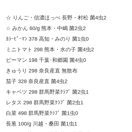
☆ りんご・信濃ほっぺ 長野・村松 菌4虫2
☆ みかん 60/g 熊本・中嶋 菌2虫2
ｶﾗｰﾋﾟｰﾏﾝ 378 高知・みのり 菌1虫0
ミニトマト 298 熊本・水の子 菌4虫2
ピーマン 198 千葉･和郷園 菌4虫0
きゅうり 298 奈良産直 無散布
茄子 328 奈良産直 菌4虫2
キャベツ 298 群馬野菜ｸﾗﾌﾞ 菌2虫1
レタス 298 群馬野菜ｸﾗﾌﾞ 菌2虫1
白菜 498 群馬野菜ｸﾗﾌﾞ 菌1虫0
長葱 100/g 川越・桑田 菌1虫1