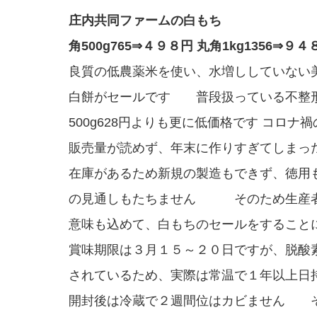
庄内共同ファームの白もち
角500g765⇒４９８円 丸角1kg1356⇒９４
良質の低農薬米を使い、水増ししていない
白餅がセールです 普段扱っている不整
500g628円よりも更に低価格です コロナ
販売量が読めず、年末に作りすぎてしまっ
在庫があるため新規の製造もできず、徳用
の見通しもたちません そのため生産
意味も込めて、白もちのセールをすること
賞味期限は３月１５～２０日ですが、脱酸
されているため、実際は常温で１年以上日
開封後は冷蔵で２週間位はカビません 