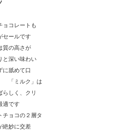
ノ
チョコレートも
がセールです
は質の高さが
りと深い味わい
ずに舐めて口
す 「ミルク」は
ばらしく、クリ
最適です
トチョコの２層タ
が絶妙に交差