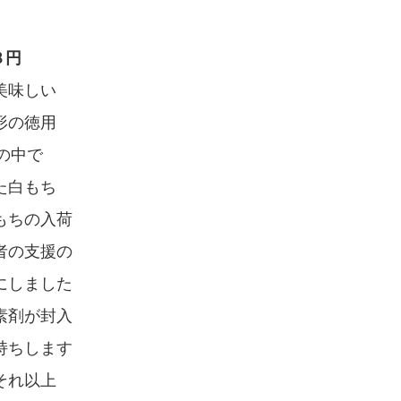
８円
美味しい
形の徳用
禍の中で
た白もち
もちの入荷
者の支援の
にしました
素剤が封入
持ちします
それ以上