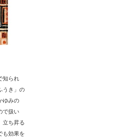
で知られ
ふうき」の
かゆみの
ので扱い
 立ち昇る
でも効果を