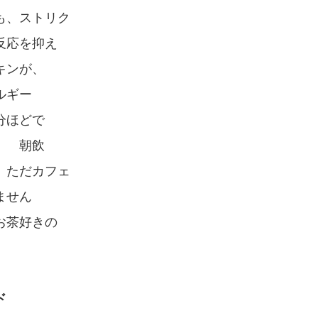
も、ストリク
反応を抑え
キンが、
ルギー
分ほどで
す 朝飲
 ただカフェ
ません
お茶好きの
ド