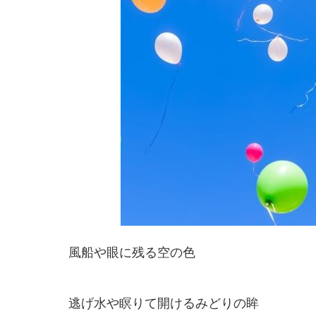
風船や眼に残る空の色
逃げ水や瞑りて開けるみどりの眸