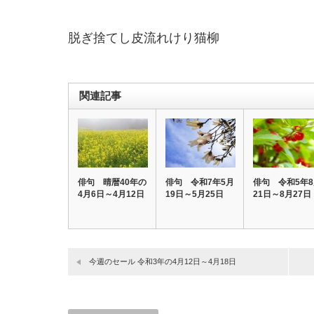
脱ぎ捨てし皮流れけり猫柳
関連記事
俳句 晴暦40年の
俳句 令和7年5月
俳句 令和5年
4月6日～4月12日
19日～5月25日
21日～8月27日
今週のセール 令和3年の4月12日～4月18日