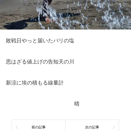
敗戦日やっと届いたバリの塩
思はざる値上げの告知天の川
新涼に埃の積もる線量計
晴
前の記事
次の記事