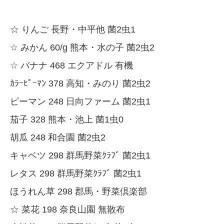
☆ りんご 長野・中平他 菌2虫1
☆ みかん 60/g 熊本・水の子 菌2虫2
☆ バナナ 468 エクアドル 有機
ｶﾗｰﾋﾟｰﾏﾝ 378 高知・みのり 菌2虫2
ピーマン 248 日向ファーム 菌2虫1
茄子 328 熊本・池上 菌1虫0
胡瓜 248 和合園 菌2虫2
キャベツ 298 群馬野菜ｸﾗﾌﾞ 菌2虫1
レタス 298 群馬野菜ｸﾗﾌﾞ 菌2虫1
ほうれん草 298 郡馬・野菜倶楽部
☆ 菜花 198 奈良山園 無散布