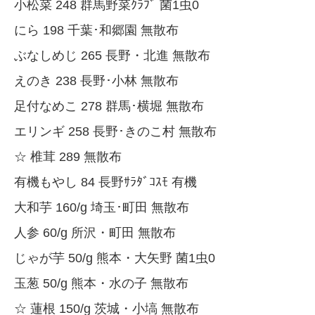
小松菜 248 群馬野菜ｸﾗﾌﾞ 菌1虫0
にら 198 千葉･和郷園 無散布
ぶなしめじ 265 長野・北進 無散布
えのき 238 長野･小林 無散布
足付なめこ 278 群馬･横堀 無散布
エリンギ 258 長野･きのこ村 無散布
☆ 椎茸 289 無散布
有機もやし 84 長野ｻﾗﾀﾞｺｽﾓ 有機
大和芋 160/g 埼玉･町田 無散布
人参 60/g 所沢・町田 無散布
じゃが芋 50/g 熊本・大矢野 菌1虫0
玉葱 50/g 熊本・水の子 無散布
☆ 蓮根 150/g 茨城・小塙 無散布