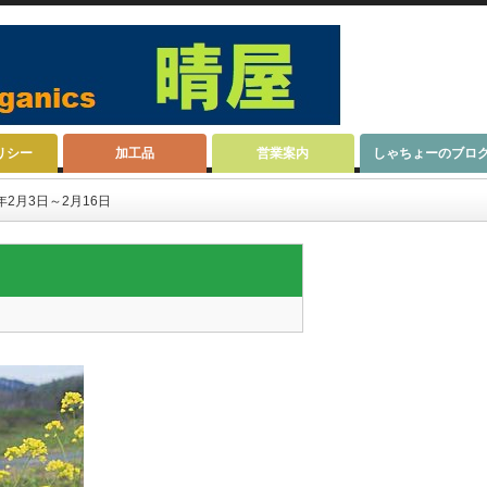
リシー
加工品
営業案内
しゃちょーのブロ
年2月3日～2月16日