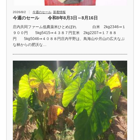
2026/8/2
今週のセール
,
新着情報
今週のセール 令和8年8月3日～8月16日
庄内共同ファーム低農薬米ひとめぼれ 白米 2kg2346⇒１
９００円 5kg5415⇒４３８７円玄米 2kg2207⇒１７８８
円 5kg5046⇒４０８８円庄内平野は、鳥海山や月山の広大なぶ
な林からの肥沃な…