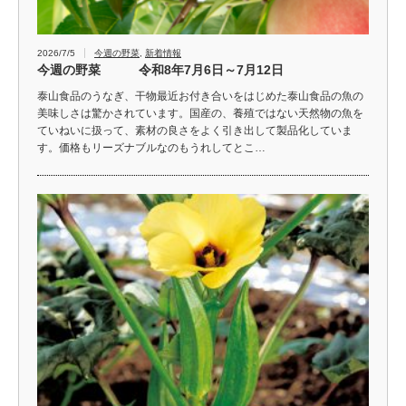
2026/7/5
今週の野菜
,
新着情報
今週の野菜 令和8年7月6日～7月12日
泰山食品のうなぎ、干物最近お付き合いをはじめた泰山食品の魚の
美味しさは驚かされています。国産の、養殖ではない天然物の魚を
ていねいに扱って、素材の良さをよく引き出して製品化していま
す。価格もリーズナブルなのもうれしてとこ…