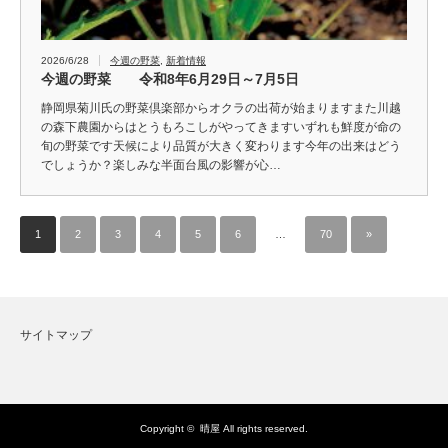
2026/6/28
今週の野菜
,
新着情報
今週の野菜 令和8年6月29日～7月5日
静岡県菊川氏の野菜倶楽部からオクラの出荷が始まりますまた川越
の森下農園からはとうもろこしがやってきますいずれも鮮度が命の
旬の野菜です天候により品質が大きく変わります今年の出来はどう
でしょうか？楽しみな半面台風の影響が心…
1
2
3
4
5
6
…
70
»
サイトマップ
Copyright ©
晴屋
All rights reserved.