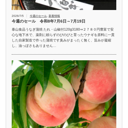
2026/7/5
今週のセール
,
新着情報
今週のセール 令和8年7月6日～7月19日
泰山食品うなぎ蒲焼 たれ・山椒付120g3180⇒２７８０円豊富で安
心な地下水で、薬剤に頼らずのびのびと育ったウナギを原料に一貫
した自家製造で作った蒲焼です臭みがまったく無く、旨みが凝縮
し、油っぽさもありません…