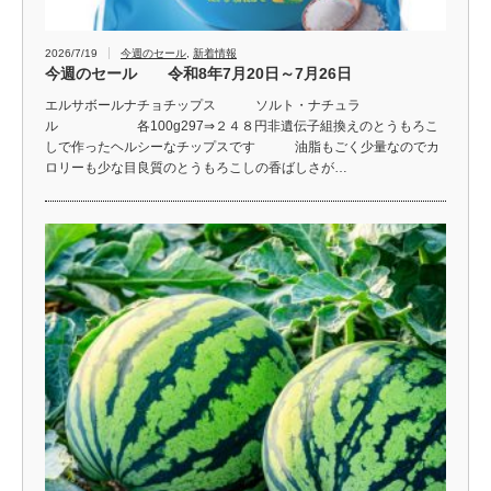
2026/7/19
今週のセール
,
新着情報
今週のセール 令和8年7月20日～7月26日
エルサボールナチョチップス ソルト・ナチュラ
ル 各100g297⇒２４８円非遺伝子組換えのとうもろこ
しで作ったヘルシーなチップスです 油脂もごく少量なのでカ
ロリーも少な目良質のとうもろこしの香ばしさが…