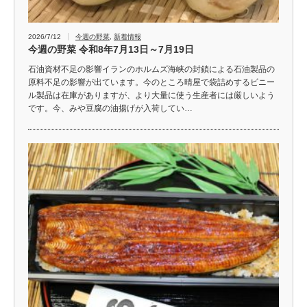
2026/7/12
今週の野菜
,
新着情報
今週の野菜 令和8年7月13日～7月19日
石油資材不足の影響イランのホルムズ海峡の封鎖による石油製品の
原料不足の影響が出ています。今のところ晴屋で袋詰めするビニー
ル製品は在庫がありますが、より大量に使う生産者には厳しいよう
です。今、みや豆腐の油揚げが入荷してい…