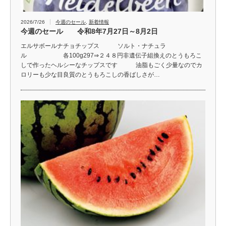
2026/7/26
今週のセール
,
新着情報
今週のセール 令和8年7月27日～8月2日
エルサボールナチョチップス ソルト・ナチュラ
ル 各100g297⇒２４８円非遺伝子組換えのとうもろこ
しで作ったヘルシーなチップスです 油脂もごく少量なのでカ
ロリーも少な目良質のとうもろこしの香ばしさが…