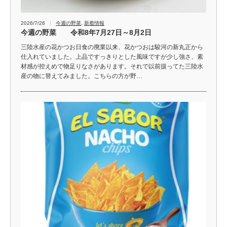
2026/7/26
今週の野菜
,
新着情報
今週の野菜 令和8年7月27日～8月2日
三陸水産の花かつお日食の廃業以来、花かつおは駿河の新丸正から
仕入れていました。上品ですっきりとした風味ですが少し強さ、素
材感が控えめで物足りなさがあります。それで以前扱ってた三陸水
産の物に替えてみました。こちらの方が野…