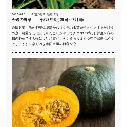
2026/6/28
今週の野菜
,
新着情報
今週の野菜 令和8年6月29日～7月5日
静岡県菊川氏の野菜倶楽部からオクラの出荷が始まりますまた川越
の森下農園からはとうもろこしがやってきますいずれも鮮度が命の
旬の野菜です天候により品質が大きく変わります今年の出来はどう
でしょうか？楽しみな半面台風の影響が心…