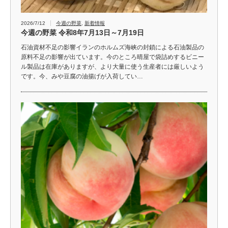
2026/7/12
今週の野菜
,
新着情報
今週の野菜 令和8年7月13日～7月19日
石油資材不足の影響イランのホルムズ海峡の封鎖による石油製品の
原料不足の影響が出ています。今のところ晴屋で袋詰めするビニー
ル製品は在庫がありますが、より大量に使う生産者には厳しいよう
です。今、みや豆腐の油揚げが入荷してい…