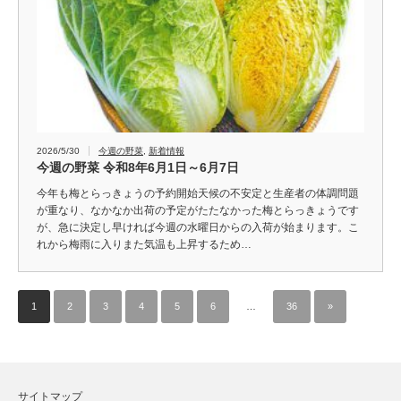
2026/5/30
今週の野菜
,
新着情報
今週の野菜 令和8年6月1日～6月7日
今年も梅とらっきょうの予約開始天候の不安定と生産者の体調問題
が重なり、なかなか出荷の予定がたたなかった梅とらっきょうです
が、急に決定し早ければ今週の水曜日からの入荷が始まります。こ
れから梅雨に入りまた気温も上昇するため…
1
2
3
4
5
6
…
36
»
サイトマップ