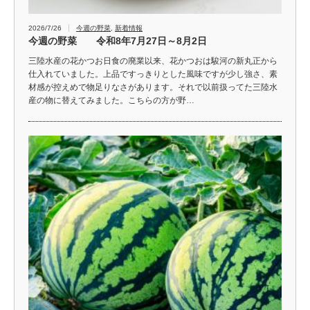
2026/7/26
今週の野菜
,
新着情報
今週の野菜 令和8年7月27日～8月2日
三陸水産の花かつお日食の廃業以来、花かつおは駿河の新丸正から
仕入れていました。上品ですっきりとした風味ですが少し強さ、素
材感が控えめで物足りなさがあります。それで以前扱ってた三陸水
産の物に替えてみました。こちらの方が野…