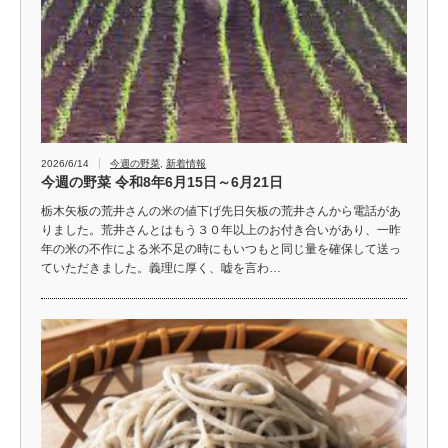
2026/6/14
今週の野菜
,
新着情報
今週の野菜 令和8年6月15日～6月21日
栃木矢板の荒井さんの米の値下げ先日矢板の荒井さんから電話があ
りました。荒井さんとはもう３０年以上のお付き合いがあり、一昨
年の米の不作による米不足の時にもいつもと同じ量を確保して送っ
ていただきました。義理に厚く、嘘を言わ…