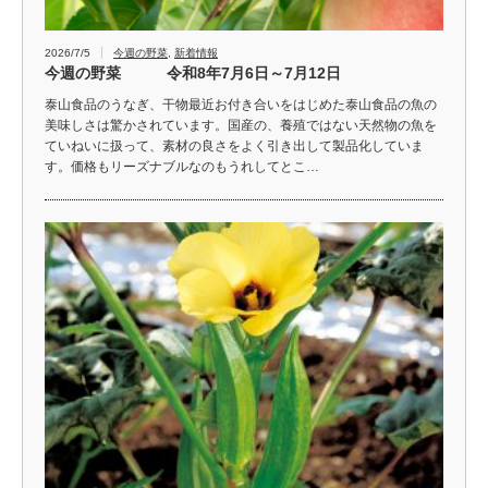
2026/7/5
今週の野菜
,
新着情報
今週の野菜 令和8年7月6日～7月12日
泰山食品のうなぎ、干物最近お付き合いをはじめた泰山食品の魚の
美味しさは驚かされています。国産の、養殖ではない天然物の魚を
ていねいに扱って、素材の良さをよく引き出して製品化していま
す。価格もリーズナブルなのもうれしてとこ…