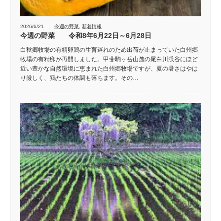
2026/6/21
今週の野菜
,
新着情報
今週の野菜 令和8年6月22日～6月28日
白秋郷牧場の有精卵鶏の生育遅れのため出荷が止まっていた白州郷
牧場の有精卵が再開しました。甲斐駒ヶ岳山麓の尾白川渓谷にほど
近い豊かな自然環境に恵まれた白州郷牧場ですが、夏の暑さはやは
り厳しく、鶏たちの体調も落ちます。その…