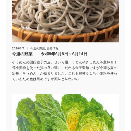
2026/6/7
今週の野菜
,
新着情報
今週の野菜 令和8年6月8日～6月14日
そうめんの開始餃子の皮、せいろ麺、うどんやきしめん等農林６１
号小麦粉を使った質の良い麺にこだわる金子製麺ですが今期も夏の
定番「そうめん」が始まりました。これも農林６１号小麦粉を使っ
ているため色は黒めですが風味と味わいの…