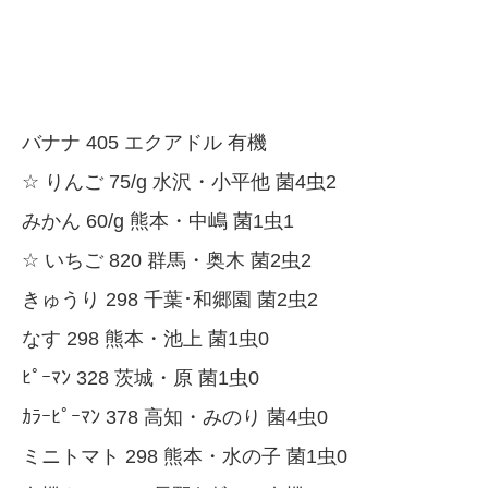
バナナ 405 エクアドル 有機
☆ りんご 75/g 水沢・小平他 菌4虫2
みかん 60/g 熊本・中嶋 菌1虫1
☆ いちご 820 群馬・奥木 菌2虫2
きゅうり 298 千葉･和郷園 菌2虫2
なす 298 熊本・池上 菌1虫0
ﾋﾟｰﾏﾝ 328 茨城・原 菌1虫0
ｶﾗｰﾋﾟｰﾏﾝ 378 高知・みのり 菌4虫0
ミニトマト 298 熊本・水の子 菌1虫0