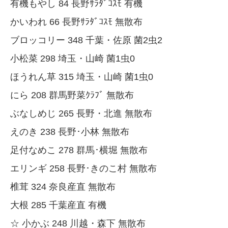
有機もやし 84 長野ｻﾗﾀﾞｺｽﾓ 有機
かいわれ 66 長野ｻﾗﾀﾞｺｽﾓ 無散布
ブロッコリー 348 千葉・佐原 菌2虫2
小松菜 298 埼玉・山崎 菌1虫0
ほうれん草 315 埼玉・山崎 菌1虫0
にら 208 群馬野菜ｸﾗﾌﾞ 無散布
ぶなしめじ 265 長野・北進 無散布
えのき 238 長野･小林 無散布
足付なめこ 278 群馬･横堀 無散布
エリンギ 258 長野･きのこ村 無散布
椎茸 324 奈良産直 無散布
大根 285 千葉産直 有機
☆ 小かぶ 248 川越・森下 無散布