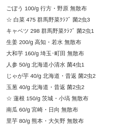
ごぼう 100/g 行方・野原 無散布
☆ 白菜 475 群馬野菜ｸﾗﾌﾞ 菌2虫3
キャベツ 298 群馬野菜ｸﾗﾌﾞ 菌2虫1
生姜 200/g 高知・若水 無散布
大和芋 160/g 埼玉･町田 無散布
人参 50/g 北海道小清水 菌4虫1
じゃが芋 40/g 北海道・昔返 菌2虫2
玉葱 40/g 北海道・昔返 菌2虫2
☆ 蓮根 150/g 茨城・小塙 無散布
南瓜 60/g 宮崎・日向 無散布
里芋 80/g 熊本・大矢野 無散布