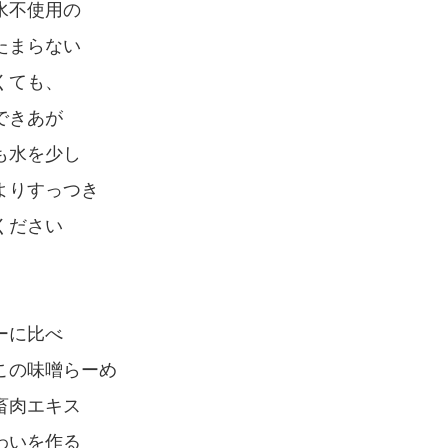
水不使用の
たまらない
くても、
できあが
も水を少し
よりすっつき
ください
ーに比べ
この味噌らーめ
畜肉エキス
わいを作る