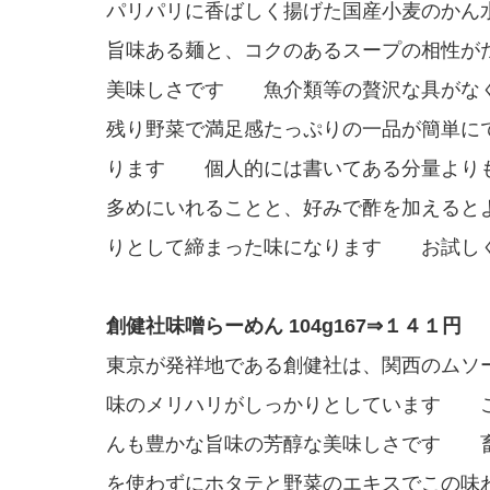
パリパリに香ばしく揚げた国産小麦のかん
旨味ある麺と、コクのあるスープの相性が
美味しさです 魚介類等の贅沢な具がな
残り野菜で満足感たっぷりの一品が簡単に
ります 個人的には書いてある分量より
多めにいれることと、好みで酢を加えると
りとして締まった味になります お試し
創健社味噌らーめん 104g167⇒１４１円
東京が発祥地である創健社は、関西のムソ
味のメリハリがしっかりとしています 
んも豊かな旨味の芳醇な美味しさです 
を使わずにホタテと野菜のエキスでこの味