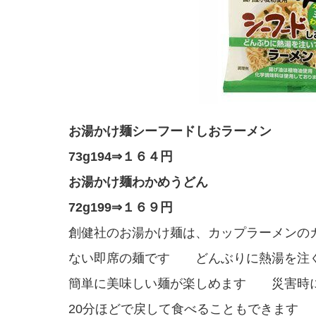
お湯かけ麺シーフードしおラーメン
73g194⇒１６４円
お湯かけ麺わかめうどん
72g199⇒１６９円
創健社のお湯かけ麺は、カップラーメンの
ない即席の麺です どんぶりに熱湯を注
簡単に美味しい麺が楽しめます 災害時
20分ほどで戻して食べることもできま