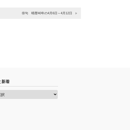
俳句 晴暦40年の4月6日～4月12日
と新着