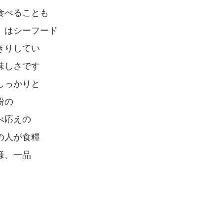
食べることも
はシーフード
きりしてい
味しさです
しっかりと
粉の
べ応えの
の人が食糧
様、一品