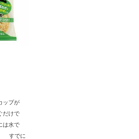
カップが
ぐだけで
には水で
す すでに