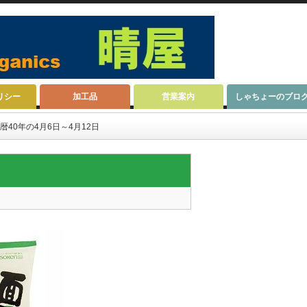
リシー
加工品
営業案内
しゃちょーのブロ
暦40年の4月6日～4月12日