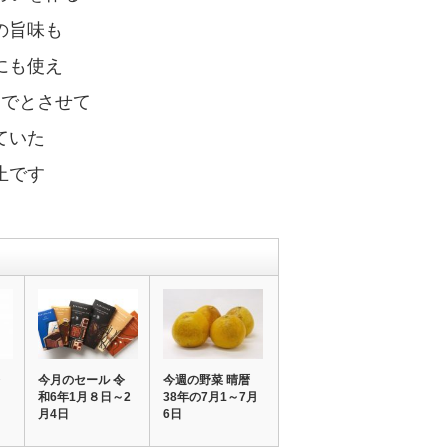
の旨味も
にも使え
でとさせて
ていた
止です
今月のセール 令
今週の野菜 晴暦
～
和6年1月８日～2
38年の7月1～7月
月4日
6日