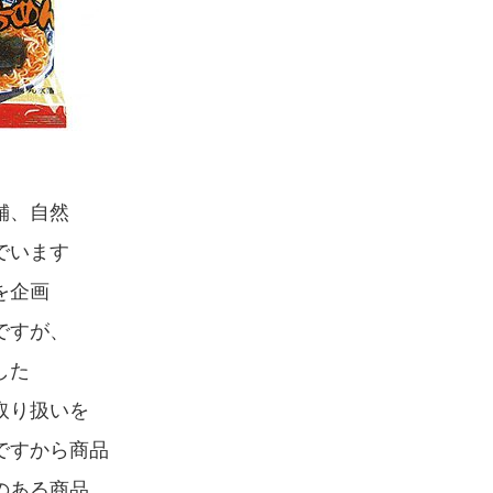
舗、自然
でいます
を企画
ですが、
した
取り扱いを
ですから商品
のある商品