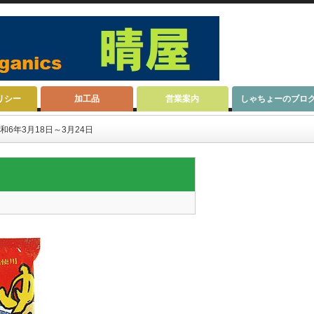
リシー
加工品
営業案内
しゃちょーのブロ
和6年3月18日～3月24日