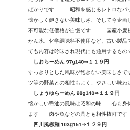
ばかりです 昭和を感じるレトロなパ
懐かしく飽きない美味しさ、そして今企画
不可能な低価格が自慢です 国産小麦
かん水、化学調味料不使用など、古い製品
ても内容は吟味され現代にも通用するもの
しおらーめん 97g140⇒１１９円
すっきりとした風味が飽きない美味しさ
ツ等の野菜との相性もよく、やさしい味わ
しょうゆらーめん 98g140⇒１１９円
懐かしい醤油の風味は昭和の味 心も身
ます 肉や魚などの具とも相性抜群です
四川風柳麺 103g151⇒１２９円