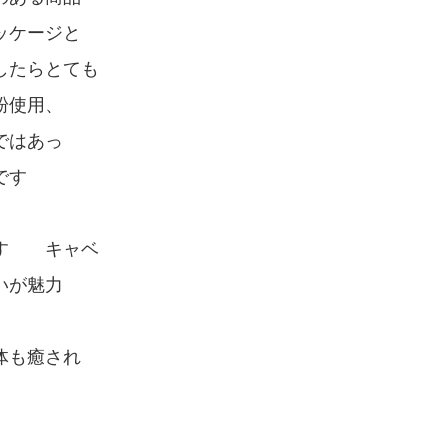
ッケージと
したらとても
粉使用、
ではあっ
です
です キャベ
いが魅力
体も癒され