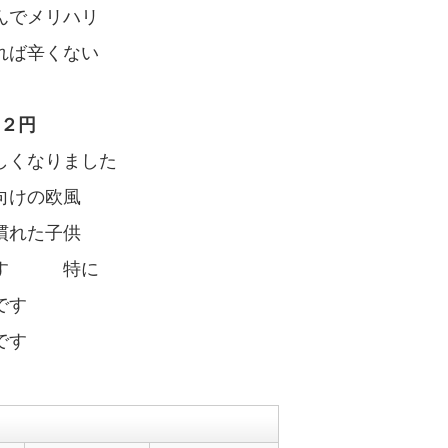
んでメリハリ
れば辛くない
１２円
しくなりました
向けの欧風
慣れた子供
味です 特に
です
です