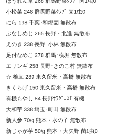
ほうれん草 268 群馬野菜ｸﾗﾌﾞ 菌1虫0
小松菜 248 群馬野菜ｸﾗﾌﾞ 菌1虫0
にら 198 千葉･和郷園 無散布
ぶなしめじ 265 長野・北進 無散布
えのき 238 長野･小林 無散布
足付なめこ 278 群馬･横堀 無散布
エリンギ 258 長野･きのこ村 無散布
☆ 椎茸 289 東久留米・高橋 無散布
きくらげ 150 東久留米・高橋 無散布
有機もやし 84 長野ｻﾗﾀﾞｺｽﾓ 有機
大和芋 338 埼玉･町田 無散布
新人参 70/g 熊本・水の子 無散布
新じゃが芋 50/g 熊本・大矢野 菌1虫0