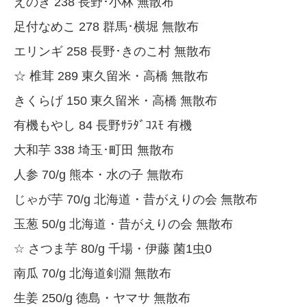
えのき 238 長野･小林 無散布
足付なめこ 278 群馬･横堀 無散布
エリンギ 258 長野･きのこ村 無散布
☆ 椎茸 289 東久留米・高橋 無散布
きくらげ 150 東久留米・高橋 無散布
有機もやし 84 長野ｻﾗﾀﾞｺｽﾓ 有機
大和芋 338 埼玉･町田 無散布
人参 70/g 熊本・水の子 無散布
じゃが芋 70/g 北海道・昔がえりの会 無散布
玉葱 50/g 北海道・昔がえりの会 無散布
☆ さつま芋 80/g 千場・伊藤 菌1虫0
南瓜 70/g 北海道剣淵 無散布
生姜 250/g 徳島・ヤマサ 無散布