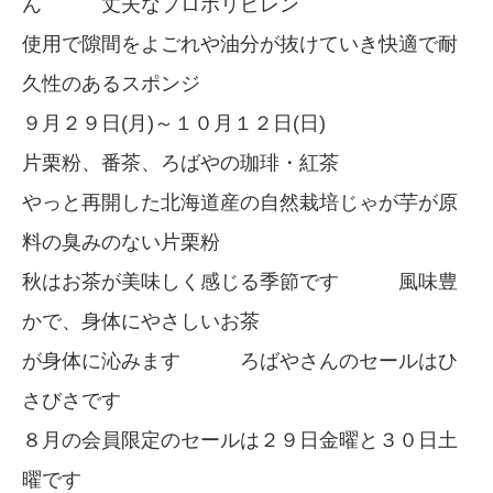
ん 丈夫なプロポリピレン
使用で隙間をよごれや油分が抜けていき快適で耐
久性のあるスポンジ
９月２９日(月)～１０月１２日(日)
片栗粉、番茶、ろばやの珈琲・紅茶
やっと再開した北海道産の自然栽培じゃが芋が原
料の臭みのない片栗粉
秋はお茶が美味しく感じる季節です 風味豊
かで、身体にやさしいお茶
が身体に沁みます ろばやさんのセールはひ
さびさです
８月の会員限定のセールは２９日金曜と３０日土
曜です