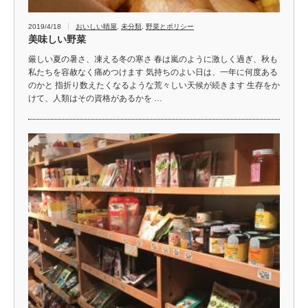
2019/4/18
おいしい晴屋
,
未分類
,
野菜とポリシー
美味しい野菜
厳しい夏の暑さ、凍える冬の寒さ 春は嵐のように激しく過ぎ、秋も
私たちを容赦なく痛めつけます 気持ちのよい日は、一年に何度ある
のかと 指折り数えたくなるような荒々しい天候が続きます 生存をか
けて、人類はその資格があるかを …