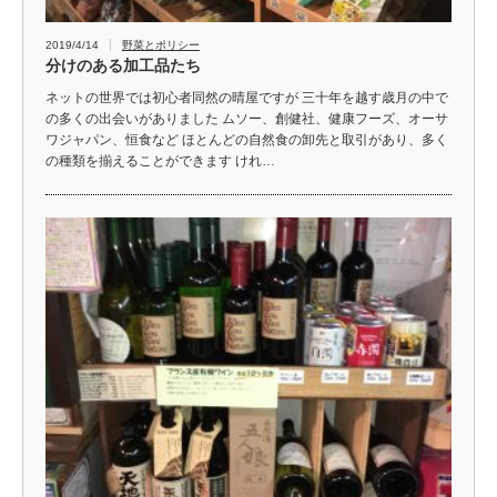
2019/4/14
野菜とポリシー
分けのある加工品たち
ネットの世界では初心者同然の晴屋ですが 三十年を越す歳月の中で
の多くの出会いがありました ムソー、創健社、健康フーズ、オーサ
ワジャパン、恒食など ほとんどの自然食の卸先と取引があり、多く
の種類を揃えることができます けれ…