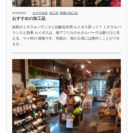
2019/3/31
おすすめ品
,
加工品
,
晴屋の加工品
おすすめの加工品
抜群のミネラルバランスと抗酸化作用 ルイボス茶って？ ミネラルバ
ランスと効果 ルイボスは、南アフリカのセタルバーグ山脈だけに生
える、マメ科の 植物です。何故か、他の土地には根付くことができ
ませ…