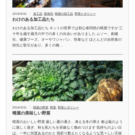
2019/3/31
加工品
,
新発売
,
晴屋の加工品
,
野菜とポリシー
わけのある加工品たち
わけのある加工品たち ネットの世界では初心者同然の晴屋ですが 三
十年を越す歳月の中での多くの出会いがありました ムソー、創健
社、健康フーズ、オーサワジャパン、恒食など ほとんどの自然食の
卸先と取引があり、多くの種…
2019/3/31
晴屋の野菜
,
野菜
,
野菜とポリシー
晴屋の美味しい野菜
晴屋のおいしい野菜 厳しい夏の暑さ、凍える冬の寒さ 春は嵐のよう
に激しく過ぎ、秋も私たちを容赦なく痛めつけます 気持ちのよい日
は、一年に何度あるのかと 指折り数えたくなるような荒々しい天候