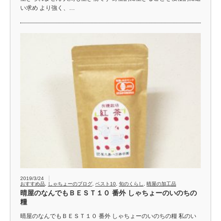
い求め より強く、…
2019/3/24
おすすめ品
,
しゃちょーのブログ
,
ベスト10
,
旬のくらし
,
晴屋の加工品
晴屋のなんでもＢＥＳＴ１０ 番外 しゃちょーのいのちの
糧
晴屋のなんでもＢＥＳＴ１０ 番外 しゃちょーのいのちの糧 私のい