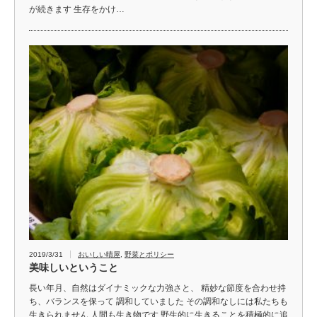
が続きます 生存をかけ…
2019/3/31
おいしい晴屋
,
野菜とポリシー
美味しいということ
長い年月、自然はダイナミックな力強さと、 精妙な節度を合わせ持
ち、バランスを保って 調和していました その調和なしには私たちも
生きられません 人間も生き物です 野生的に生きることを積極的に追