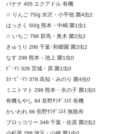
バナナ 405 エクアドル 有機
☆ りんご 75/g 水沢・小平他 菌4虫2
はっさく 50/g 熊本・中嶋 菌1虫1
☆ いちご 798 群馬・奥木 菌2虫2
きゅうり 298 千葉･和郷園 菌2虫2
なす 298 熊本・池上 菌1虫0
ﾋﾟｰﾏﾝ 328 茨城・原 菌1虫0
ｶﾗｰﾋﾟｰﾏﾝ 378 高知・みのり 菌4虫0
ミニトマト 298 熊本・水の子 菌1虫0
有機もやし 84 長野ｻﾗﾀﾞｺｽﾓ 有機
かいわれ 66 長野ｻﾗﾀﾞｺｽﾓ 無散布
ブロッコリー 348 千葉・佐原 菌2虫2
小松菜 298 埼玉・山崎 菌1虫0