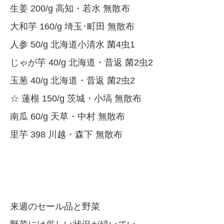
生姜 200/g 高知・若水 無散布
大和芋 160/g 埼玉･町田 無散布
人参 50/g 北海道小清水 菌4虫1
じゃが芋 40/g 北海道・昔返 菌2虫2
玉葱 40/g 北海道・昔返 菌2虫2
☆ 蓮根 150/g 茨城・小塙 無散布
南瓜 60/g 天草・中村 無散布
里芋 398 川越・森下 無散布
来週のセール品と野菜