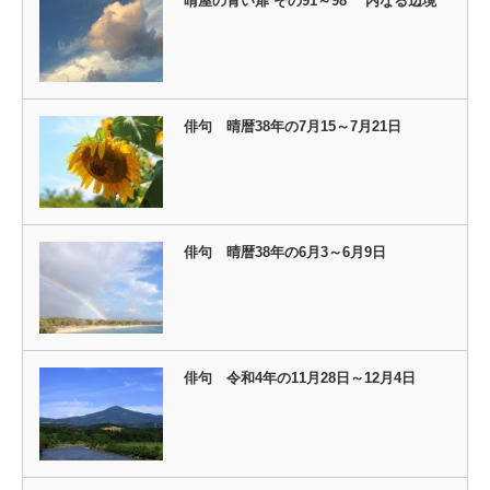
晴屋の青い扉 その91～98 内なる辺境
俳句 晴暦38年の7月15～7月21日
俳句 晴暦38年の6月3～6月9日
俳句 令和4年の11月28日～12月4日