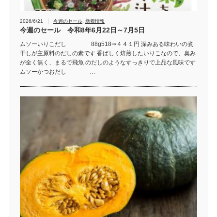
2026/6/21
今週のセール
,
新着情報
今週のセール 令和8年6月22日～7月5日
ムソーいりこだし 88g518⇒４４１円 深みある味わいの煮
干しが主原料のだしの素です 香ばしく焙煎したいりこなので、臭み
が全く無く、まるで飛魚 のだしのようなすっきりで上品な風味です
ムソーかつおだし …