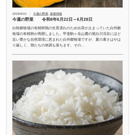
2026/6/21
今週の野菜
,
新着情報
今週の野菜 令和8年6月22日～6月28日
白秋郷牧場の有精卵鶏の生育遅れのため出荷が止まっていた白州郷
牧場の有精卵が再開しました。甲斐駒ヶ岳山麓の尾白川渓谷にほど
近い豊かな自然環境に恵まれた白州郷牧場ですが、夏の暑さはやは
り厳しく、鶏たちの体調も落ちます。その…