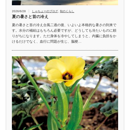
2026/6/28
しゃちょーのブログ
,
旬のくらし
夏の暑さと首の冷え
夏の暑さと首の冷え台風二過の後、いよいよ本格的な暑さの到来で
す。水分の補給はもちろん必要ですが、どうしても冷たいものに頼
りがちになります。ただ身体を冷やしてしまうと、内臓に負担をか
けるだけでなく、血行に問題が生じ、脳梗…