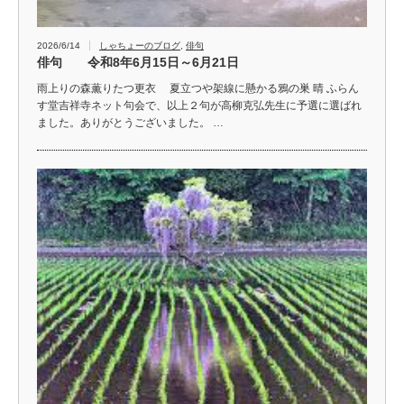
2026/6/14
しゃちょーのブログ
,
俳句
俳句 令和8年6月15日～6月21日
雨上りの森薫りたつ更衣 夏立つや架線に懸かる鴉の巣 晴 ふらん
す堂吉祥寺ネット句会で、以上２句が高柳克弘先生に予選に選ばれ
ました。ありがとうございました。 …