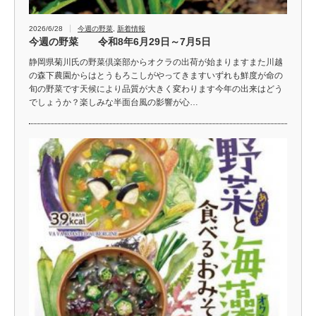
2026/6/28
今週の野菜
,
新着情報
今週の野菜 令和8年6月29日～7月5日
静岡県菊川氏の野菜倶楽部からオクラの出荷が始まりますまた川越
の森下農園からはとうもろこしがやってきますいずれも鮮度が命の
旬の野菜です天候により品質が大きく変わります今年の出来はどう
でしょうか？楽しみな半面台風の影響が心…