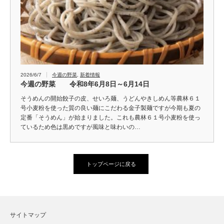
2026/6/7
今週の野菜
,
新着情報
今週の野菜 令和8年6月8日～6月14日
そうめんの開始餃子の皮、せいろ麺、うどんやきしめん等農林６１
号小麦粉を使った質の良い麺にこだわる金子製麺ですが今期も夏の
定番「そうめん」が始まりました。これも農林６１号小麦粉を使っ
ているため色は黒めですが風味と味わいの…
トップページに戻る
サイトマップ