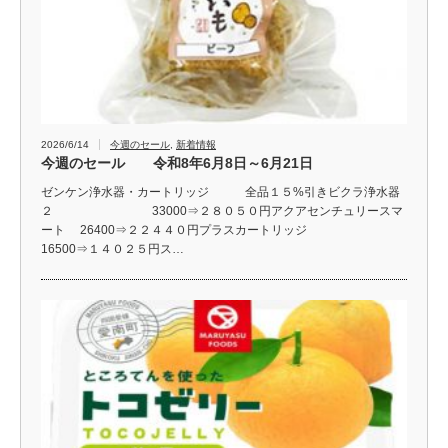
2026/6/14
今週のセール
,
新着情報
今週のセール 令和8年6月8日～6月21日
ゼンケン浄水器・カートリッジ 全品１５%引きビクラ浄水器
２ 33000⇒２８０５０円アクアセンチュリースマ
ート 26400⇒２２４４０円プラスカートリッジ
16500⇒１４０２５円ス…