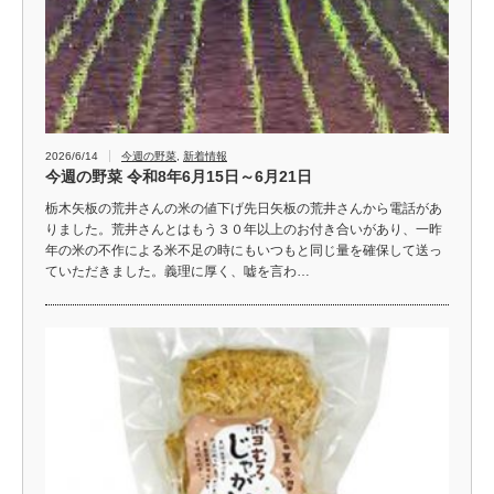
2026/6/14
今週の野菜
,
新着情報
今週の野菜 令和8年6月15日～6月21日
栃木矢板の荒井さんの米の値下げ先日矢板の荒井さんから電話があ
りました。荒井さんとはもう３０年以上のお付き合いがあり、一昨
年の米の不作による米不足の時にもいつもと同じ量を確保して送っ
ていただきました。義理に厚く、嘘を言わ…