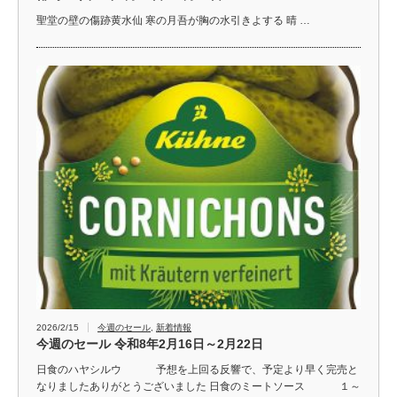
聖堂の壁の傷跡黄水仙 寒の月吾が胸の水引きよする 晴 …
2026/2/15
今週のセール
,
新着情報
今週のセール 令和8年2月16日～2月22日
日食のハヤシルウ 予想を上回る反響で、予定より早く完売と
なりましたありがとうございました 日食のミートソース １～