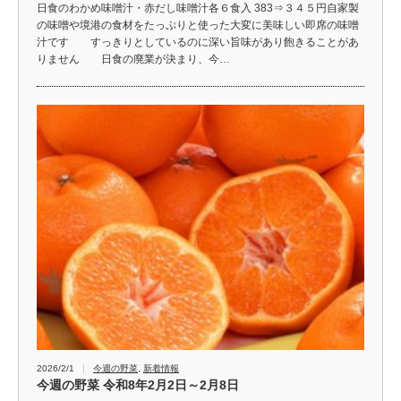
日食のわかめ味噌汁・赤だし味噌汁各６食入 383⇒３４５円自家製
の味噌や境港の食材をたっぷりと使った大変に美味しい即席の味噌
汁です すっきりとしているのに深い旨味があり飽きることがあ
りません 日食の廃業が決まり、今…
2026/2/1
今週の野菜
,
新着情報
今週の野菜 令和8年2月2日～2月8日