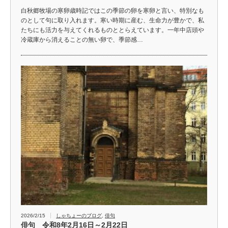
白秋郷牧場の寒卵歳時記ではこの季節の卵を寒卵と言い、特別なも
のとして句に取り入れます。寒い時期に産む、生命力が豊かで、私
たちにも活力を与えてくれるものととらえています。一年中店頭や
冷蔵庫から消えることの無い卵で、季節感…
2026/2/15
しゃちょーのブログ
,
俳句
俳句 令和8年2月16日～2月22日