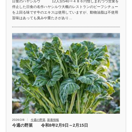
日食のハヤシルウ 12人分540⇒４８６円惜しまれつつ営業を
停止した日食の名作ハヤシルウ大概のレストランのビーフシチュー
を上回る味です牛のエキスは使用していますが、動物油脂は不使用
旨味はあっても臭みや重たさがあり…
2026/2/8
今週の野菜
,
新着情報
今週の野菜 令和8年2月9日～2月15日