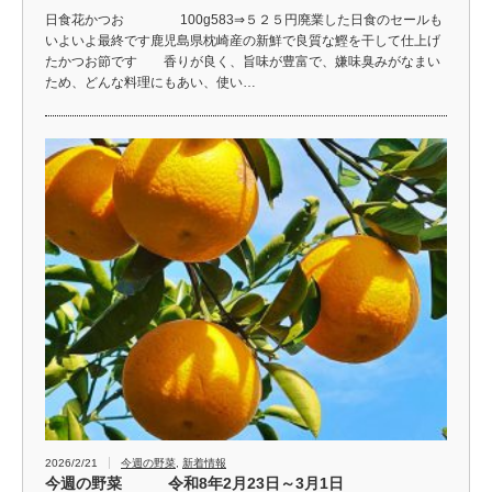
日食花かつお 100g583⇒５２５円廃業した日食のセールも
いよいよ最終です鹿児島県枕崎産の新鮮で良質な鰹を干して仕上げ
たかつお節です 香りが良く、旨味が豊富で、嫌味臭みがなまい
ため、どんな料理にもあい、使い…
2026/2/21
今週の野菜
,
新着情報
今週の野菜 令和8年2月23日～3月1日