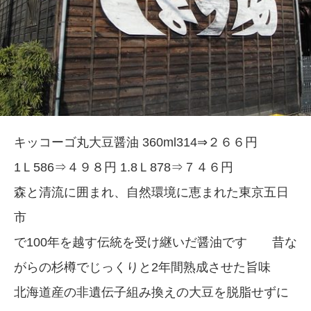
キッコーゴ丸大豆醤油 360ml314⇒２６６円
1Ｌ586⇒４９８円 1.8Ｌ878⇒７４６円
森と清流に囲まれ、自然環境に恵まれた東京五日
市
で100年を越す伝統を受け継いだ醤油です 昔な
がらの杉樽でじっくりと2年間熟成させた旨味
北海道産の非遺伝子組み換えの大豆を脱脂せずに