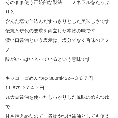
そのまま使う正統的な製法 ミネラルをたっぷ
りと
含んだ塩で仕込んだすっきりとした美味しさです
伝統と現代の要求を両立した本物の味です
濃い口醤油という表示は、塩分でなく旨味のアミ
ノ
酸がいっぱい入っているという意味です
キッコーゴめんつゆ 360ml432⇒３６７円
1Ｌ879⇒７４７円
丸大豆醤油を使ったしっかりした風味のめんつゆ
で
甘さ控えめなので、煮物やつけ醤油としても使え