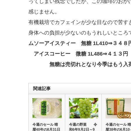
ってしまい残念でしたが、この珈琲のおか
感じません。
有機栽培でカフェインが少な目なので苦す
身体への負担が少ないのもうれしいところ
ムソーアイスティー 無糖 1L410⇒３４８
アイスコーヒー 微糖 1L486⇒４１３円
無糖は売切れとなり今季はもう入荷
関連記事
今週のセール 晴
今週の野菜 令
今週のセール 晴
暦40年の8月31日
和6年9月2日～9
暦38年の6月10