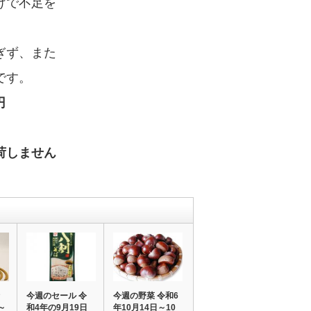
げで不足を
ぎず、また
です。
円
しません
今週のセール 令
今週の野菜 令和6
～
和4年の9月19日
年10月14日～10