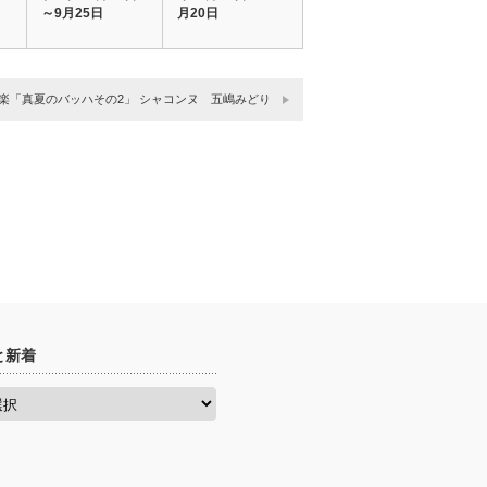
～9月25日
月20日
楽「真夏のバッハその2」 シャコンヌ 五嶋みどり
と新着