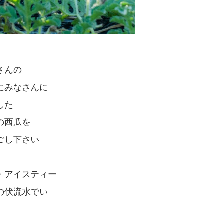
さんの
にみなさんに
した
の西瓜を
ごし下さい
・アイスティー
の伏流水でい