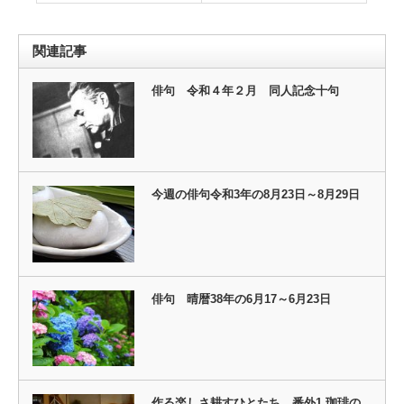
関連記事
俳句 令和４年２月 同人記念十句
今週の俳句令和3年の8月23日～8月29日
俳句 晴暦38年の6月17～6月23日
作る楽しさ耕すひとたち 番外1 珈琲の