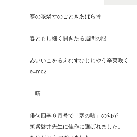
寒の咳燐寸のごときあばら骨
春ともし細く開きたる眉間の眼
ゐいいこをるえむすひじじやう辛夷咲く
e=mc2
晴
俳句四季６月号で「寒の咳」の句が
筑紫磐井先生に佳作に選ばれました。