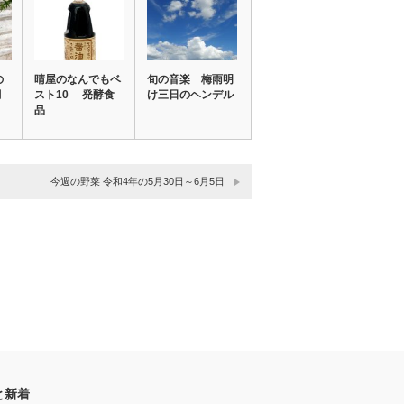
の
晴屋のなんでもベ
旬の音楽 梅雨明
月
スト10 発酵食
け三日のヘンデル
品
今週の野菜 令和4年の5月30日～6月5日
と新着