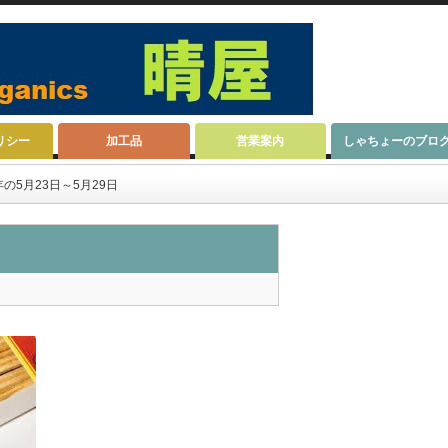
リシー
加工品
営業案内
しゃちょーのブロ
の5月23日～5月29日