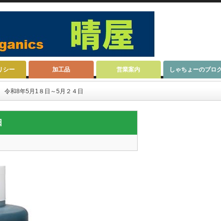
リシー
加工品
営業案内
しゃちょーのブロ
令和8年5月1８日～5月２４日
日