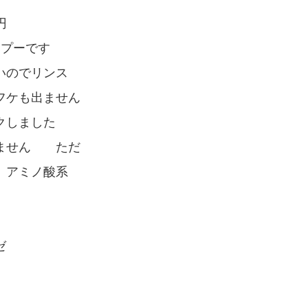
円
ンプーです
いのでリンス
フケも出ません
クしました
れません ただ
 アミノ酸系
ゼ