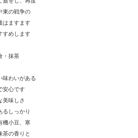
て蓋をし、再度
中東の戦争の
後はますます
すすめします
倉・抹茶
い味わいがある
で安心です
な美味しさ
あるしっかり
有機小豆、寒
抹茶の香りと