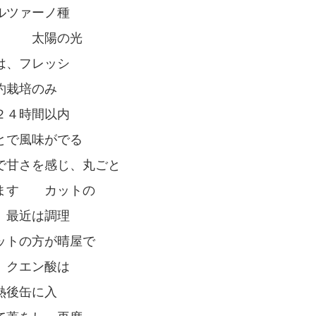
ルツァーノ種
す 太陽の光
は、フレッシ
約栽培のみ
２４時間以内
で風味がでる
で甘さを感じ、丸ごと
います カットの
 最近は調理
ットの方が晴屋で
、クエン酸は
熱後缶に入