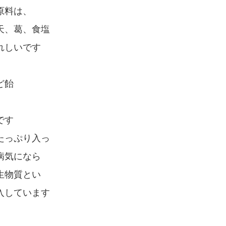
原料は、
天、葛、食塩
れしいです
ど飴
です
たっぷり入っ
病気になら
生物質とい
入しています