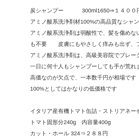
炭シャンプー 300ml1650⇒１４００
アミノ酸系洗浄剤材100%の高品質なシャ
アミノ酸系洗浄剤は弱酸性で、髪を傷めな
も不要 皮膚にもやさしく痒みも出ず、
アミノ酸系洗浄剤は、高級美容院でブレー
一日に何十人もシャンプーしても手が荒
高価なのが欠点で、一本数千円が相場です
100%としてはかなりの低価格です
イタリア産有機トマト缶詰・ストリアネー
トマト固形分240g 内容量400g
カット・ホール 324⇒２８８円