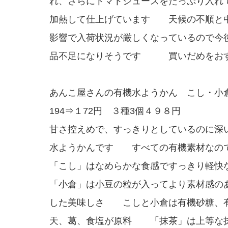
れ、さらにトマトジュースをたっぷり入れ
加熱して仕上げています 天候の不順と
影響で入荷状況が厳しくなっているので今
品不足になりそうです 買いだめをお
あんこ屋さんの有機水ようかん こし・小
194⇒１72円 ３種3個４９８円
甘さ控えめで、すっきりとしているのに深
水ようかんです すべての有機素材なの
「こし」はなめらかな食感ですっきり軽快
「小倉」は小豆の粒が入ってより素材感の
した美味しさ こしと小倉は有機砂糖、
天、葛、食塩が原料 「抹茶」は上等な