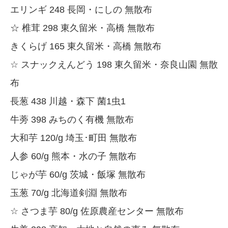
エリンギ 248 長岡・にしの 無散布
☆ 椎茸 298 東久留米・高橋 無散布
きくらげ 165 東久留米・高橋 無散布
☆ スナックえんどう 198 東久留米・奈良山園 無散
布
長葱 438 川越・森下 菌1虫1
牛蒡 398 みちのく有機 無散布
大和芋 120/g 埼玉･町田 無散布
人参 60/g 熊本・水の子 無散布
じゃが芋 60/g 茨城・飯塚 無散布
玉葱 70/g 北海道剣淵 無散布
☆ さつま芋 80/g 佐原農産センター 無散布