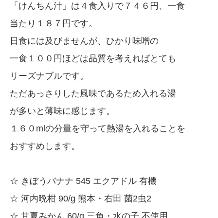
「けんちん汁」は４食入りで７４６円、一食
当たり１８７円です。
日食には及びませんが、ひかり味噌の
一食１００円ほどは品質を考えればとても
リーズナブルです。
ただあっさりした風味であるため入れる湯
が多いと薄味に感じます。
１６０mlの分量を守って熱湯を入れることを
おすすめします。
☆ きぼうバナナ 545 エクアドル 有機
☆ 河内晩柑 90/g 熊本・右田 菌2虫2
☆ 甘夏みかん 60/g 三角・水の子 不使用