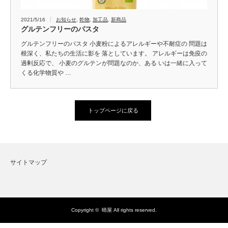
2021/5/16
お知らせ
,
乾物
,
加工品
,
新商品
グルテンフリーのパスタ
グルテンフリーのパスタ 小麦粉によるアレルギーや不耐症の 問題は
根深く、私たちの生活に影を 落としています。 アレルギーは免疫の
過剰反応で、 小麦のグルテンが問題なのか、ある いは一緒に入って
くる化学物質や …
トップページに戻る
サイトマップ
Copyright ©
晴屋
All rights reserved.