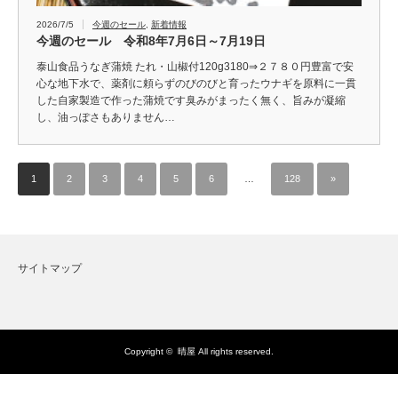
2026/7/5
今週のセール
,
新着情報
今週のセール 令和8年7月6日～7月19日
泰山食品うなぎ蒲焼 たれ・山椒付120g3180⇒２７８０円豊富で安
心な地下水で、薬剤に頼らずのびのびと育ったウナギを原料に一貫
した自家製造で作った蒲焼です臭みがまったく無く、旨みが凝縮
し、油っぽさもありません…
1
2
3
4
5
6
…
128
»
サイトマップ
Copyright ©
晴屋
All rights reserved.