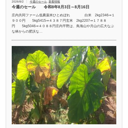
2026/8/2
今週のセール
,
新着情報
今週のセール 令和8年8月3日～8月16日
庄内共同ファーム低農薬米ひとめぼれ 白米 2kg2346⇒１
９００円 5kg5415⇒４３８７円玄米 2kg2207⇒１７８８
円 5kg5046⇒４０８８円庄内平野は、鳥海山や月山の広大なぶ
な林からの肥沃な…