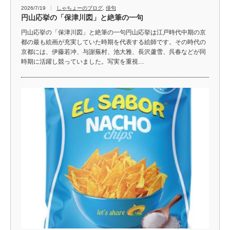
2026/7/19
しゃちょーのブログ
,
俳句
円山応挙の「保津川図」と絶筆の一句
円山応挙の「保津川図」と絶筆の一句円山応挙は江戸時代中期の京
都の最も絵画が充実していた時期を代表する絵師です。その時代の
京都には、伊藤若冲、与謝蕪村、池大雅、長沢蘆雪、呉春などが同
時期に活躍し競っていました。写実を重視…