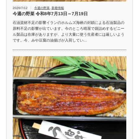
2026/7/12
今週の野菜
,
新着情報
今週の野菜 令和8年7月13日～7月19日
石油資材不足の影響イランのホルムズ海峡の封鎖による石油製品の
原料不足の影響が出ています。今のところ晴屋で袋詰めするビニー
ル製品は在庫がありますが、より大量に使う生産者には厳しいよう
です。今、みや豆腐の油揚げが入荷してい…