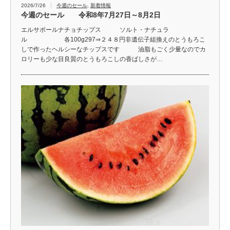
2026/7/26
今週のセール
,
新着情報
今週のセール 令和8年7月27日～8月2日
エルサボールナチョチップス ソルト・ナチュラ
ル 各100g297⇒２４８円非遺伝子組換えのとうもろこ
しで作ったヘルシーなチップスです 油脂もごく少量なのでカ
ロリーも少な目良質のとうもろこしの香ばしさが…