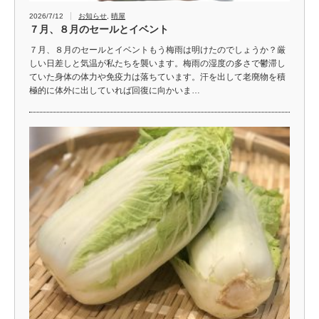
2026/7/12
お知らせ
,
晴屋
７月、８月のセールとイベント
７月、８月のセールとイベントもう梅雨は明けたのでしょうか？厳
しい日差しと気温が私たちを襲います。梅雨の湿度の多さで鬱滞し
ていた身体の体力や免疫力は落ちています。汗を出して老廃物を積
極的に体外に出していれば回復に向かいま…