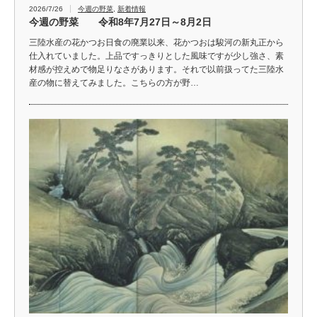
2026/7/26
今週の野菜
,
新着情報
今週の野菜 令和8年7月27日～8月2日
三陸水産の花かつお日食の廃業以来、花かつおは駿河の新丸正から
仕入れていました。上品ですっきりとした風味ですが少し強さ、素
材感が控えめで物足りなさがあります。それで以前扱ってた三陸水
産の物に替えてみました。こちらの方が野…