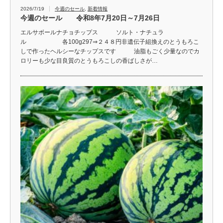
2026/7/19
今週のセール
,
新着情報
今週のセール 令和8年7月20日～7月26日
エルサボールナチョチップス ソルト・ナチュラ
ル 各100g297⇒２４８円非遺伝子組換えのとうもろこ
しで作ったヘルシーなチップスです 油脂もごく少量なのでカ
ロリーも少な目良質のとうもろこしの香ばしさが…