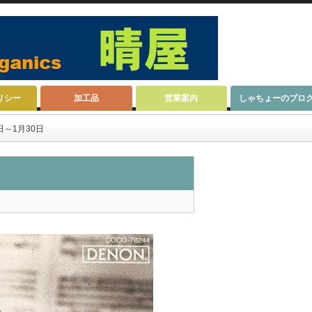
リシー
加工品
営業案内
しゃちょーのブロ
日～1月30日