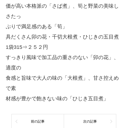
価が高い本格派の「さば煮」、筍と野菜の美味し
さたっ
ぷりで満足感のある「筍」
具だくさん卯の花・千切大根煮・ひじきの五目煮
1袋315⇒２５２円
すっきり風味で加工品の重さのない「卯の花」、
適度の
食感と旨味で大人の味の「大根煮」、甘さ控えめ
で素
材感が豊かで飽きない味の「ひじき五目煮」
前の記事
次の記事