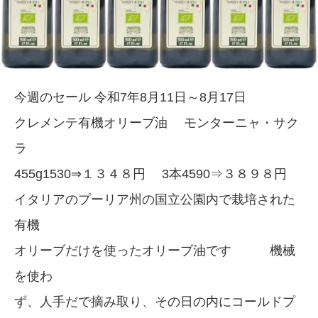
今週のセール 令和7年8月11日～8月17日
クレメンテ有機オリーブ油 モンターニャ・サク
ラ
455g1530⇒１３４８円 3本4590⇒３８９８円
イタリアのプーリア州の国立公園内で栽培された
有機
オリーブだけを使ったオリーブ油です 機械
を使わ
ず、人手だで摘み取り、その日の内にコールドプ