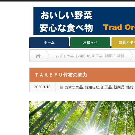
ホーム
お知らせ
野菜とポ
おすすめ品
,
お知らせ
,
加工品
,
新商品
,
雑貨
ＴＡＫＥＦＵ竹布の魅力
2020/1/10
おすすめ品
,
お知らせ
,
加工品
,
新商品
,
雑貨