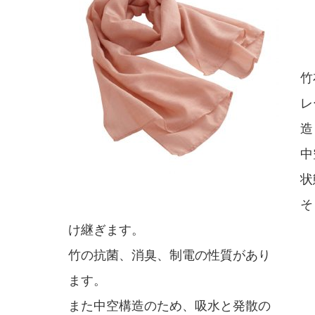
竹
レ
造
中
状
そ
け継ぎます。
竹の抗菌、消臭、制電の性質があり
ます。
また中空構造のため、吸水と発散の