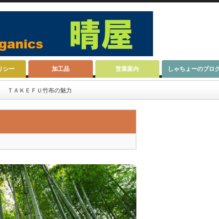
リシー
加工品
営業案内
しゃちょーのブロ
ＴＡＫＥＦＵ竹布の魅力